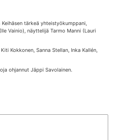
ten Keihäsen tärkeä yhteistyökumppani,
Ile Vainio), näyttelijä Tarmo Manni (Lauri
iti Kokkonen, Sanna Stellan, Inka Kallén,
joja ohjannut Jäppi Savolainen.