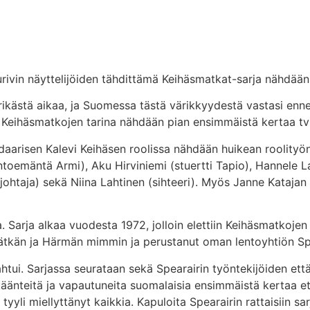
Eturivin näyttelijöiden tähdittämä Keihäsmatkat-sarja nähdä
ikästä aikaa, ja Suomessa tästä värikkyydestä vastasi ennen
Keihäsmatkojen tarina nähdään pian ensimmäistä kertaa tv
arisen Kalevi Keihäsen roolissa nähdään huikean roolityön
toemäntä Armi), Aku Hirviniemi (stuertti Tapio), Hannele L
äjohtaja) sekä Niina Lahtinen (sihteeri). Myös Janne Kataja
arja alkaa vuodesta 1972, jolloin elettiin Keihäsmatkojen k
ätkän ja Härmän mimmin ja perustanut oman lentoyhtiön Spe
ahtui. Sarjassa seurataan sekä Spearairin työntekijöiden että
käänteitä ja vapautuneita suomalaisia ensimmäistä kertaa et
n tyyli miellyttänyt kaikkia. Kapuloita Spearairin rattaisiin