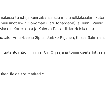
uomalaisia turisteja kuin aikansa suurimpia julkkiksiakin, ku
, muusikot Irwin Goodman (Ilari Johansson) ja Junnu Vainio (
(Markus Karekallas) ja Kalervo Palsa (Ilkka Heiskanen).
salo, Anna-Leena Sipilä, Jarkko Pajunen, Krisse Salminen, K
Tuotantoyhtiö Hihhihhii Oy. Ohjaajana toimii useita hittisar
uired fields are marked
*