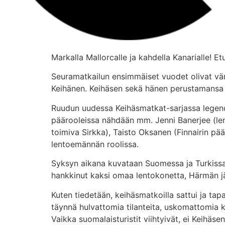
Markalla Mallorcalle ja kahdella Kanarialle! 
Seuramatkailun ensimmäiset vuodet olivat vär
Keihänen. Keihäsen sekä hänen perustamansa 
Ruudun uudessa Keihäsmatkat-sarjassa legenda
päärooleissa nähdään mm. Jenni Banerjee (len
toimiva Sirkka), Taisto Oksanen (Finnairin pä
lentoemännän roolissa.
Syksyn aikana kuvataan Suomessa ja Turkissa. S
hankkinut kaksi omaa lentokonetta, Härmän j
Kuten tiedetään, keihäsmatkoilla sattui ja tap
täynnä hulvattomia tilanteita, uskomattomia 
Vaikka suomalaisturistit viihtyivät, ei Keihäse