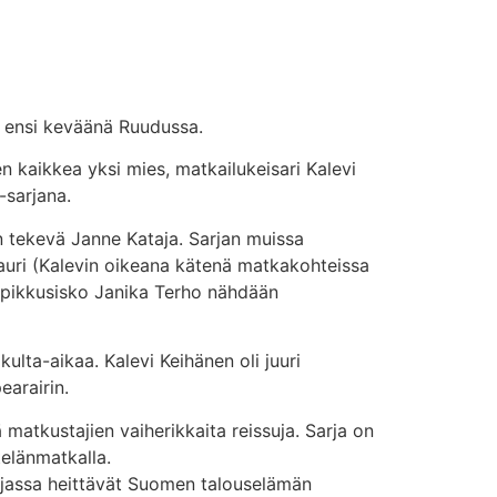
än ensi keväänä Ruudussa.
 kaikkea yksi mies, matkailukeisari Kalevi
-sarjana.
 tekevä Janne Kataja. Sarjan muissa
auri (Kalevin oikeana kätenä matkakohteissa
n pikkusisko Janika Terho nähdään
ulta-aikaa. Kalevi Keihänen oli juuri
arairin.
 matkustajien vaiherikkaita reissuja. Sarja on
elänmatkalla.
 sarjassa heittävät Suomen talouselämän